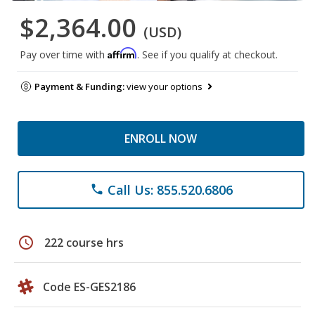
$2,364.00
(USD)
Affirm
Pay over time with
. See if you qualify at checkout.
Payment & Funding:
view your options
ENROLL NOW
Call Us: 855.520.6806
phone
schedule
222 course hrs
Code ES-GES2186