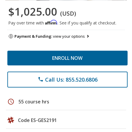
$1,025.00
(USD)
Affirm
Pay over time with
. See if you qualify at checkout.
Payment & Funding:
view your options
ENROLL NOW
Call Us: 855.520.6806
phone
schedule
55 course hrs
Code ES-GES2191