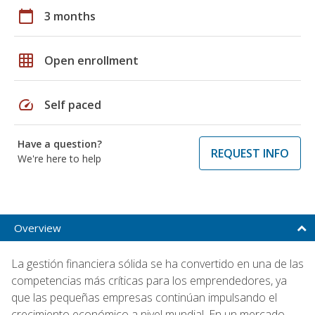
calendar_today
3 months
grid_on
Open enrollment
speed
Self paced
Have a question?
REQUEST INFO
We're here to help
Overview
La gestión financiera sólida se ha convertido en una de las
competencias más críticas para los emprendedores, ya
que las pequeñas empresas continúan impulsando el
crecimiento económico a nivel mundial. En un mercado