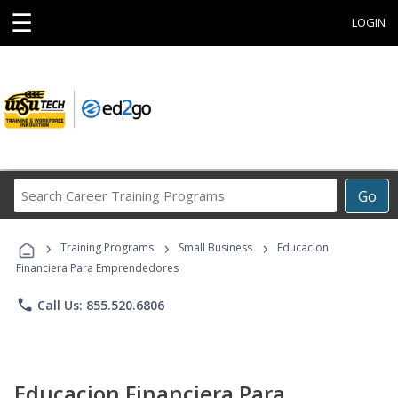
☰
LOGIN
Search
Go
Career
Training
›
›
›
Programs
Training Programs
Small Business
Educacion
Financiera Para Emprendedores
phone
Call Us: 855.520.6806
Educacion Financiera Para