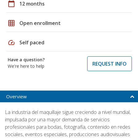
calendar_today
12 months
grid_on
Open enrollment
speed
Self paced
Have a question?
REQUEST INFO
We're here to help
Overview
La industria del maquillaje sigue creciendo a nivel mundial,
impulsada por una mayor demanda de servicios
profesionales para bodas, fotografía, contenido en redes
sociales, eventos especiales, producciones audiovisuales