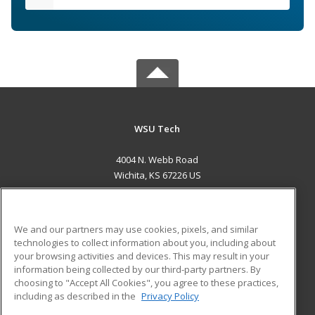
WSU Tech
4004 N. Webb Road
Wichita, KS 67226 US
MAIN CONTENT
Career Training
We and our partners may use cookies, pixels, and similar
technologies to collect information about you, including about
ADDITIONAL RESOURCES
your browsing activities and devices. This may result in your
information being collected by our third-party partners. By
Military
Student Blog
choosing to "Accept All Cookies", you agree to these practices,
Financial Assistance
including as described in the
Privacy Policy
Help