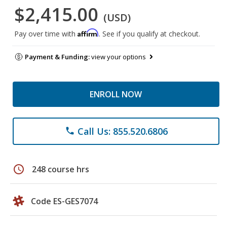
$2,415.00
(USD)
Affirm
Pay over time with
. See if you qualify at checkout.
Payment & Funding:
view your options
ENROLL NOW
Call Us: 855.520.6806
phone
schedule
248 course hrs
Code ES-GES7074