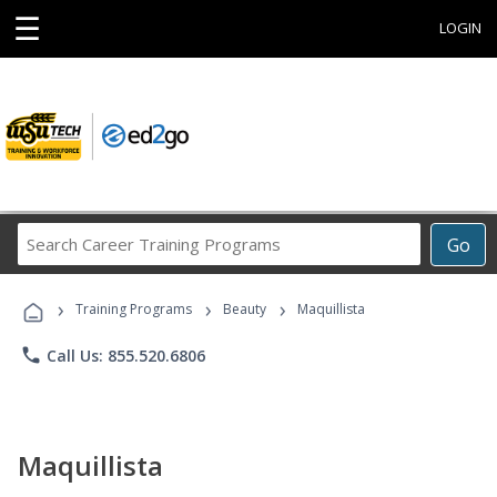
☰
LOGIN
Search
Go
Career
Training
›
›
›
Programs
Training Programs
Beauty
Maquillista
phone
Call Us: 855.520.6806
Maquillista