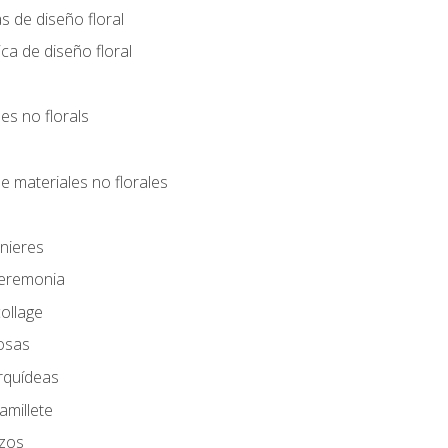
s de diseño floral
ca de diseño floral
les no florals
e materiales no florales
nieres
Ceremonia
ollage
osas
rquídeas
amillete
azos