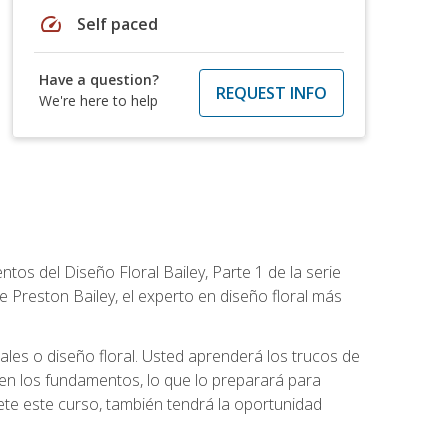
speed
Self paced
Have a question?
REQUEST INFO
We're here to help
tos del Diseño Floral Bailey, Parte 1 de la serie
 Preston Bailey, el experto en diseño floral más
rales o diseño floral. Usted aprenderá los trucos de
en los fundamentos, lo que lo preparará para
te este curso, también tendrá la oportunidad