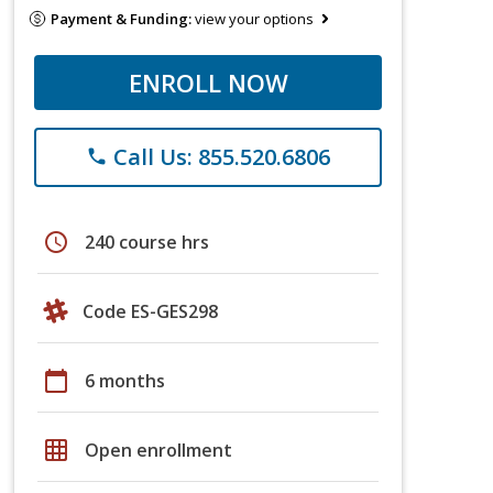
Payment & Funding:
view your options
ENROLL NOW
Call Us: 855.520.6806
phone
schedule
240 course hrs
Code ES-GES298
calendar_today
6 months
grid_on
Open enrollment