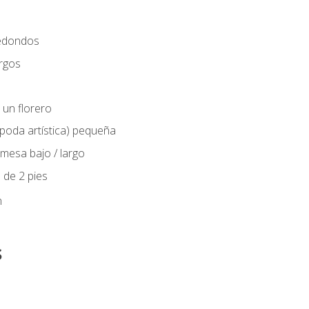
edondos
rgos
 un florero
(poda artística) pequeña
mesa bajo / largo
 de 2 pies
n
s