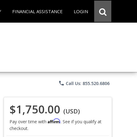
Y
FINANCIAL ASSISTANCE
LOGIN
phone
Call Us: 855.520.6806
$1,750.00
(USD)
Affirm
Pay over time with
. See if you qualify at
checkout.