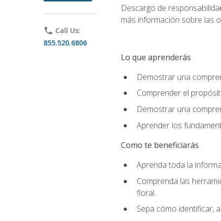
Descargo de responsabilida
más información sobre las o
phone
Call Us:
855.520.6806
Lo que aprenderás
Demostrar una comprensi
Comprender el propósito
Demostrar una comprensi
Aprender los fundamento
Como te beneficiarás
Aprenda toda la informac
Comprenda las herramient
floral.
Sepa cómo identificar, a