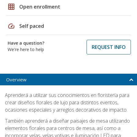
grid_on
Open enrollment
speed
Self paced
Have a question?
REQUEST INFO
We're here to help
Overview
Aprenderá a utilizar sus conocimientos en floristería para
crear diseños florales de lujo para distintos eventos,
ocasiones especiales y arreglos decorativos de impacto.
También aprenderá a diseñar paisajes de mesa utilizando
elementos florales para centros de mesa, así como a
incorporar velas, velas votivas e iluminación LED para