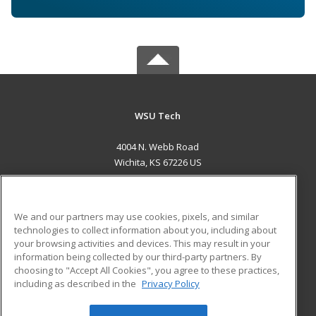
WSU Tech
4004 N. Webb Road
Wichita, KS 67226 US
MAIN CONTENT
Career Training
We and our partners may use cookies, pixels, and similar
technologies to collect information about you, including about
ADDITIONAL RESOURCES
your browsing activities and devices. This may result in your
information being collected by our third-party partners. By
Military
Student Blog
choosing to "Accept All Cookies", you agree to these practices,
Financial Assistance
including as described in the
Privacy Policy
Help