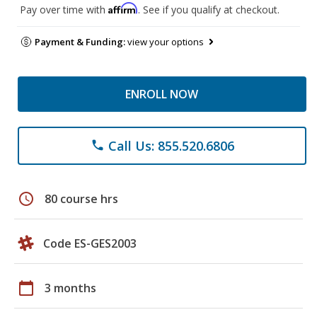
Affirm
Pay over time with
. See if you qualify at checkout.
Payment & Funding:
view your options
ENROLL NOW
Call Us: 855.520.6806
phone
schedule
80 course hrs
Code ES-GES2003
calendar_today
3 months