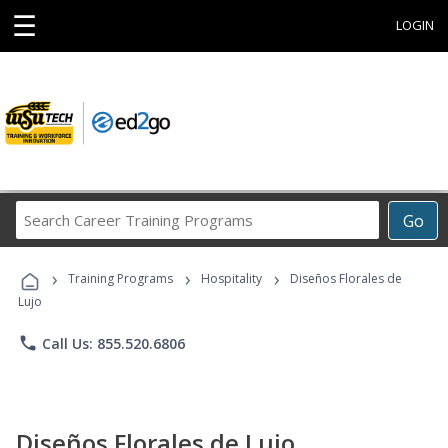
☰
LOGIN
Search
Go
Career
Training
›
›
›
Programs
Training Programs
Hospitality
Diseños Florales de
Lujo
phone
Call Us: 855.520.6806
Diseños Florales de Lujo