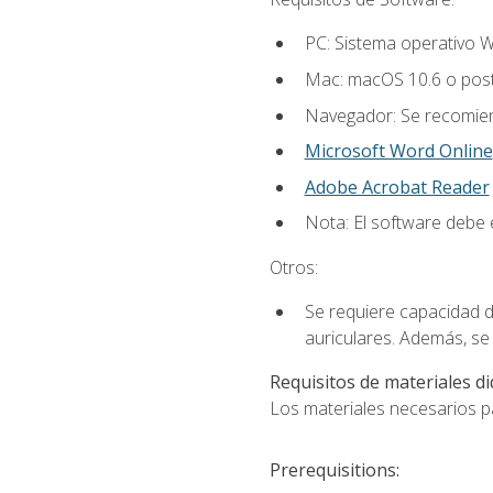
PC: Sistema operativo W
Mac: macOS 10.6 o post
Navegador: Se recomiend
Microsoft Word Online
Adobe Acrobat Reader
Nota: El software debe e
Otros:
Se requiere capacidad d
auriculares. Además, se
Requisitos de materiales di
Los materiales necesarios par
Prerequisitions: