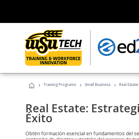
›
›
›
Training Programs
Small Business
Real Estate
Real Estate: Estrateg
Éxito
Obtén formación esencial en fundamentos del sec