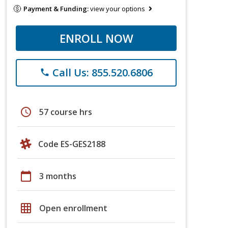
Payment & Funding:
view your options
ENROLL NOW
Call Us: 855.520.6806
phone
schedule
57 course hrs
Code ES-GES2188
calendar_today
3 months
grid_on
Open enrollment